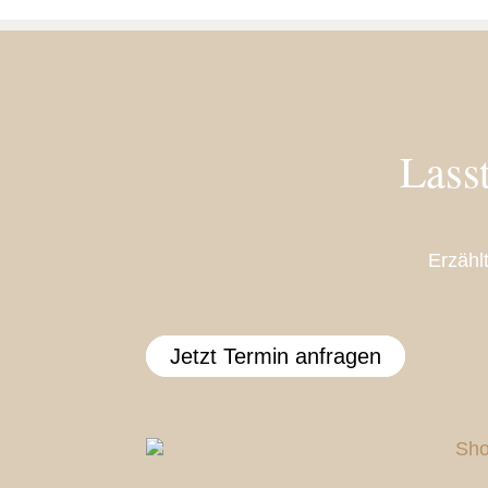
Lass
Erzähl
Jetzt Termin anfragen
Sho