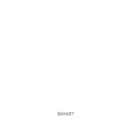
von ihnen, auch hier alles top.
Super
Team, tolle Betreuung davor und
danach.
Immer wieder gerne!
Bereit?