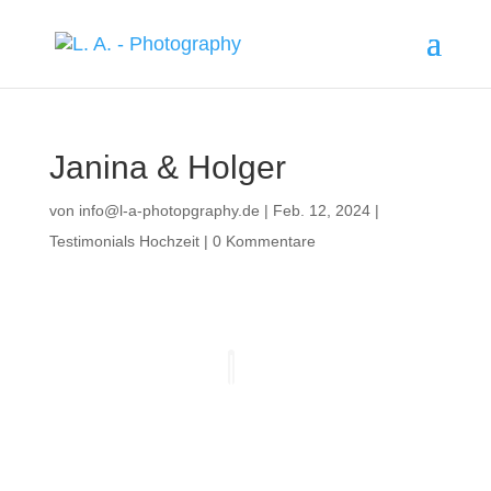
Janina & Holger
von
info@l-a-photopgraphy.de
|
Feb. 12, 2024
|
Testimonials Hochzeit
|
0 Kommentare
Wir wurden von Lisa und Andy an
unserer standesamtlichen und
kirchlichen Trauung begleitet.
Beide